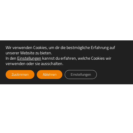
Wir verwenden Cookies, um dir die bestmögliche Erfahrung auf
unserer Website zu bieten.
In den
Einstellungen
kannst du erfahren, welche Cookies wir
verwenden oder sie ausschalten.
Zustimmen
Ablehnen
Einstellungen
UNSERE STANDORTE
WESTERLAND
Bahnhof direkt am Gleis 1
25980 Westerland