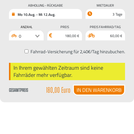
ABHOLUNG - RÜCKGABE
MIETDAUER
3 Tage
Mo
10.Aug.
- Mi
12.Aug.
ANZAHL
PREIS
PREIS FAHRRAD/TAG
180,00 €
60,00 €
0
Fahrrad-Versicherung für 2,40€/Tag hinzubuchen.
In Ihrem gewählten Zeitraum sind keine
Fahrräder mehr verfügbar.
180,00 Euro
IN DEN WARENKORB
GESAMTPREIS